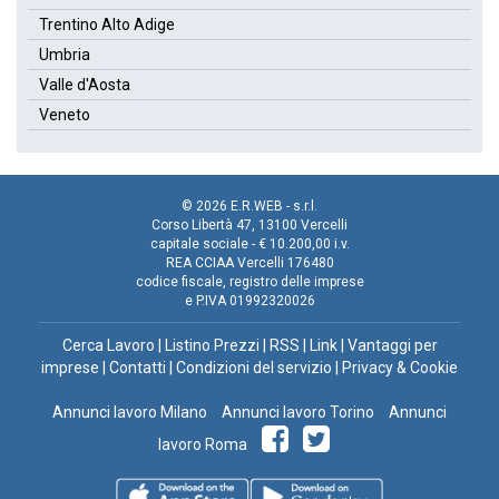
Trentino Alto Adige
Umbria
Valle d'Aosta
Veneto
© 2026 E.R.WEB - s.r.l.
Corso Libertà 47, 13100 Vercelli
capitale sociale - € 10.200,00 i.v.
REA CCIAA Vercelli 176480
codice fiscale, registro delle imprese
e P.IVA 01992320026
Cerca Lavoro
|
Listino Prezzi
|
RSS
|
Link
|
Vantaggi per
imprese
|
Contatti
|
Condizioni del servizio
|
Privacy & Cookie
Annunci lavoro Milano
Annunci lavoro Torino
Annunci
lavoro Roma