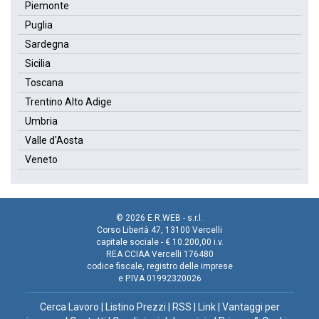
Piemonte
Puglia
Sardegna
Sicilia
Toscana
Trentino Alto Adige
Umbria
Valle d'Aosta
Veneto
© 2026 E.R.WEB - s.r.l.
Corso Libertà 47, 13100 Vercelli
capitale sociale - € 10.200,00 i.v.
REA CCIAA Vercelli 176480
codice fiscale, registro delle imprese
e P.IVA 01992320026
Cerca Lavoro
|
Listino Prezzi
|
RSS
|
Link
|
Vantaggi per