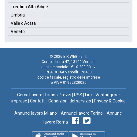
Trentino Alto Adige
Umbria
Valle d'Aosta
Veneto
© 2026 E.R.WEB - s.r.l.
Corso Libertà 47, 13100 Vercelli
capitale sociale - € 10.200,00 i.v.
REA CCIAA Vercelli 176480
codice fiscale, registro delle imprese
e P.IVA 01992320026
Cerca Lavoro
|
Listino Prezzi
|
RSS
|
Link
|
Vantaggi per
imprese
|
Contatti
|
Condizioni del servizio
|
Privacy & Cookie
Annunci lavoro Milano
Annunci lavoro Torino
Annunci
lavoro Roma