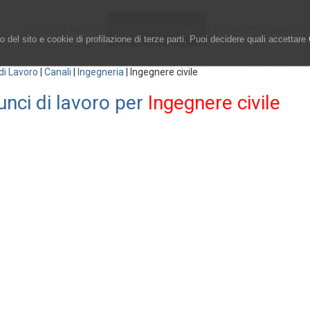
Offerte di lavoro
Canali cerco lavoro
Inserimento gratuito 
 del sito e cookie di profilazione di terze parti. Puoi decidere quali accettare
di Lavoro
|
Canali
|
Ingegneria
|
Ingegnere civile
nci di lavoro per
Ingegnere civile