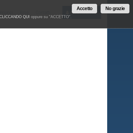
Accetto
No grazie
annunci
Blog
Contatti
Area Riservata
CLICCANDO QUI
oppure su "ACCETTO".