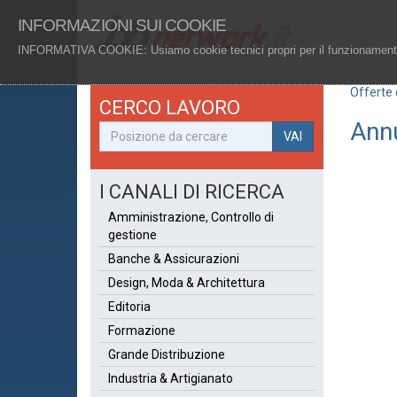
INFORMAZIONI SUI COOKIE
INFORMATIVA COOKIE
: Usiamo cookie tecnici propri per il funzionamento
Offerte 
CERCO LAVORO
Annu
VAI
I CANALI DI RICERCA
Amministrazione, Controllo di
gestione
Banche & Assicurazioni
Design, Moda & Architettura
Editoria
Formazione
Grande Distribuzione
Industria & Artigianato