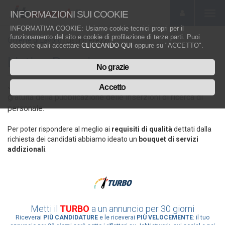
INFORMAZIONI SUI COOKIE
Togg
navi
INFORMATIVA COOKIE
: Usiamo cookie tecnici propri per il
funzionamento del sito e cookie di profilazione di terze parti. Puoi
Offerte di Lavoro
|
Listino Prezzi
decidere quali accettare
CLICCANDO QUI
oppure su "ACCETTO".
Listino Prezzi
No grazie
Job
Network
.it
fonda il suo funzionamento sulla assoluta
Accetto
gratuità della pubblicazione delle inserzioni di ricerca di
personale.
Per poter rispondere al meglio ai
requisiti di qualità
dettati dalla
richiesta dei candidati abbiamo ideato un
bouquet di servizi
addizionali
.
Metti il
TURBO
a un annuncio per 30 giorni
Riceverai
PIÙ CANDIDATURE
e le riceverai
PIÙ VELOCEMENTE
: il tuo