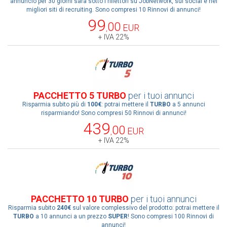
annuncio per 30 giorni sarà sotto i riflettori su JobNetwork, sui social e nei
migliori siti di recruiting. Sono compresi 10 Rinnovi di annunci!
99
00
EUR
,
+ IVA 22%
PACCHETTO 5 TURBO
per i tuoi annunci
Risparmia subito più di
100€
: potrai mettere il
TURBO
a 5 annunci
risparmiando! Sono compresi 50 Rinnovi di annunci!
439
00
EUR
,
+ IVA 22%
PACCHETTO 10 TURBO
per i tuoi annunci
Risparmia subito
240€
sul valore complessivo del prodotto: potrai mettere il
TURBO
a 10 annunci a un prezzo
SUPER
! Sono compresi 100 Rinnovi di
annunci!