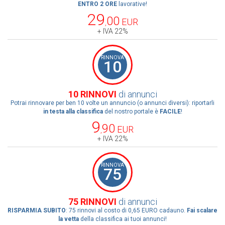
ENTRO 2 ORE
lavorative!
29
00
EUR
,
+ IVA 22%
RINNOVA
10
10 RINNOVI
di annunci
Potrai rinnovare per ben 10 volte un annuncio (o annunci diversi): riportarli
in testa alla classifica
del nostro portale è
FACILE
!
9
90
EUR
,
+ IVA 22%
RINNOVA
75
75 RINNOVI
di annunci
RISPARMIA SUBITO
: 75 rinnovi al costo di 0,65 EURO cadauno.
Fai scalare
la vetta
della classifica ai tuoi annunci!