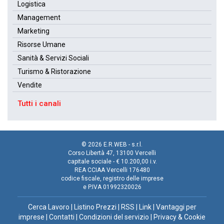
Logistica
Management
Marketing
Risorse Umane
Sanità & Servizi Sociali
Turismo & Ristorazione
Vendite
Tutti i canali
© 2026 E.R.WEB - s.r.l.
Corso Libertà 47, 13100 Vercelli
capitale sociale - € 10.200,00 i.v.
REA CCIAA Vercelli 176480
codice fiscale, registro delle imprese
e P.IVA 01992320026
Cerca Lavoro
|
Listino Prezzi
|
RSS
|
Link
|
Vantaggi per
imprese
|
Contatti
|
Condizioni del servizio
|
Privacy & Cookie