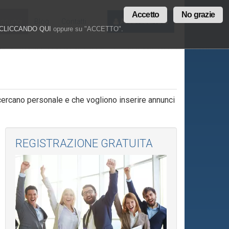
Accetto
No grazie
annunci
Blog
Contatti
Area Riservata
CLICCANDO QUI
oppure su "ACCETTO".
cercano personale e che vogliono inserire annunci
REGISTRAZIONE GRATUITA