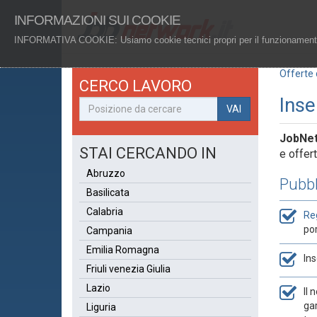
INFORMAZIONI SUI COOKIE
INFORMATIVA COOKIE
: Usiamo cookie tecnici propri per il funzionamento
Offerte 
CERCO LAVORO
Inse
VAI
Job
Ne
STAI CERCANDO IN
e offert
Abruzzo
Pubbl
Basilicata
Calabria
Reg
po
Campania
Emilia Romagna
Ins
Friuli venezia Giulia
Lazio
Il 
gar
Liguria