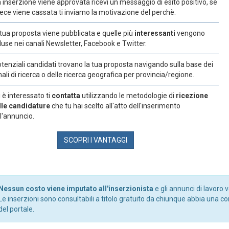
 inserzione viene approvata ricevi un messaggio di esito positivo, se
ece viene cassata ti inviamo la motivazione del perchè.
tua proposta viene pubblicata e quelle più
interessanti
vengono
luse nei canali Newsletter, Facebook e Twitter.
otenziali candidati trovano la tua proposta navigando sulla base dei
ali di ricerca o delle ricerca geografica per provincia/regione.
 è interessato ti
contatta
utilizzando le metodologie di
ricezione
lle candidature
che tu hai scelto all'atto dell'inserimento
l'annuncio.
SCOPRI I VANTAGGI
Nessun costo viene imputato all'inserzionista
e gli annunci di lavoro 
Le inserzioni sono consultabili a titolo gratuito da chiunque abbia una co
del portale.