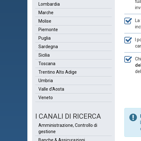
tua
Lombardia
inv
Marche
La 
Molise
inc
Piemonte
Puglia
I p
can
Sardegna
Sicilia
Chi
Toscana
de
del
Trentino Alto Adige
Umbria
Valle d'Aosta
Veneto
I CANALI DI RICERCA
Amministrazione, Controllo di
gestione
Banche & Assicurazioni