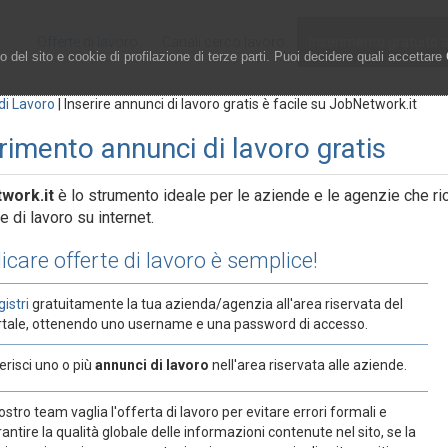
Offerte di lavoro
Canali cerco lavoro
Inserimento gratuito 
 del sito e cookie di profilazione di terze parti. Puoi decidere quali accettare
di Lavoro
|
Inserire annunci di lavoro gratis è facile su JobNetwork.it
rimento annunci di lavoro gratis
twork
.it
è lo strumento ideale per le aziende e le agenzie che ri
e di lavoro su internet.
icare offerte di lavoro è semplice!
istri
gratuitamente la tua azienda/agenzia all'area riservata del
rtale, ottenendo uno username e una password di accesso.
erisci uno o più
annunci di lavoro
nell'area riservata alle aziende.
nostro team vaglia l'offerta di lavoro per evitare errori formali e
antire la qualità globale delle informazioni contenute nel sito, se la