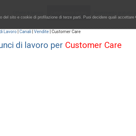
Offerte di lavoro
Canali cerco lavoro
Inserimento gratuito 
 del sito e cookie di profilazione di terze parti. Puoi decidere quali accettare
di Lavoro
|
Canali
|
Vendite
|
Customer Care
nci di lavoro per
Customer Care