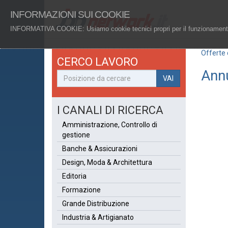
INFORMAZIONI SUI COOKIE
INFORMATIVA COOKIE
: Usiamo cookie tecnici propri per il funzionamento
Offerte 
CERCO LAVORO
Annu
VAI
I CANALI DI RICERCA
Amministrazione, Controllo di
gestione
Banche & Assicurazioni
Design, Moda & Architettura
Editoria
Formazione
Grande Distribuzione
Industria & Artigianato