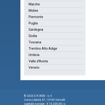
Marche
Molise
Piemonte
Puglia
Sardegna
Sicilia
Toscana
Trentino Alto Adige
Umbria
Valle d'Aosta
Veneto
© 2026 E.R.WEB - s.r.l.
Corso Libertà 47, 13100 Vercelli
capitale sociale - € 10.200,00 i.v.