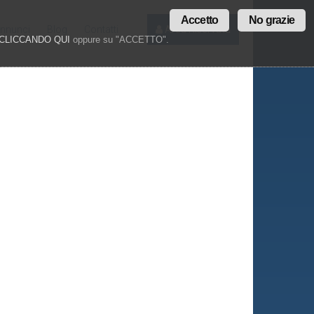
Accetto
No grazie
annunci
Blog
Contatti
Area Riservata
CLICCANDO QUI
oppure su "ACCETTO".