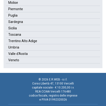
Molise
Piemonte
Puglia
Sardegna
Sicilia
Toscana
Trentino Alto Adige
Umbria
Valle d'Aosta
Veneto
© 2026 E.R.WEB - s.r.l.
Corso Libertà 47, 13100 Vercelli
capitale sociale - € 10.200,00 i.v.
REA CCIAA Vercelli 176480
codice fiscale, registro delle imprese
e P.IVA 01992320026