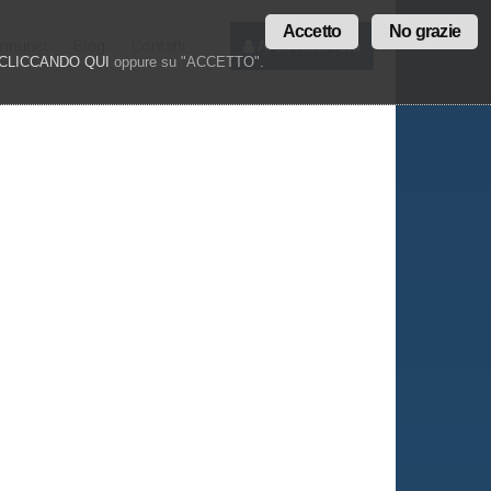
Accetto
No grazie
annunci
Blog
Contatti
Area Riservata
CLICCANDO QUI
oppure su "ACCETTO".