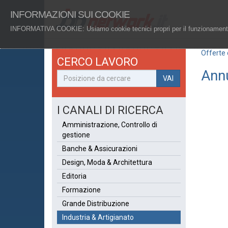
INFORMAZIONI SUI COOKIE
INFORMATIVA COOKIE
: Usiamo cookie tecnici propri per il funzionamento
Offerte 
CERCO LAVORO
Annu
VAI
I CANALI DI RICERCA
Amministrazione, Controllo di
gestione
Banche & Assicurazioni
Design, Moda & Architettura
Editoria
Formazione
Grande Distribuzione
Industria & Artigianato