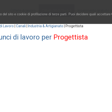
Offerte di lavoro
Canali cerco lavoro
Inserimento gratuito 
 del sito e cookie di profilazione di terze parti. Puoi decidere quali accettare
di Lavoro
|
Canali
|
Industria & Artigianato
|
Progettista
nci di lavoro per
Progettista